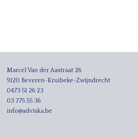
Marcel Van der Aastraat 26
9120 Beveren-Kruibeke-Zwijndrecht
0473 51 26 23
03 775 55 36
info@adviska.be